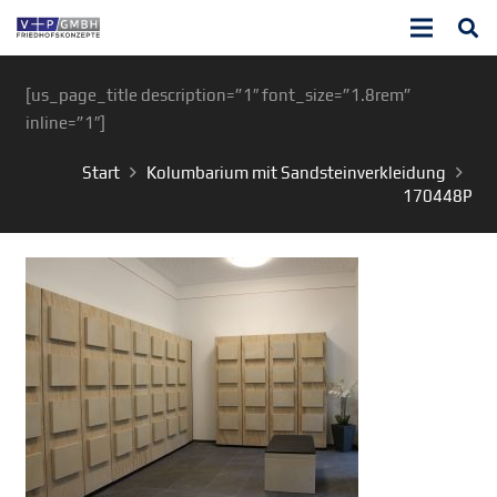
[us_page_title description=”1″ font_size=”1.8rem”
inline=”1″]
Start
Kolumbarium mit Sandsteinverkleidung
170448P