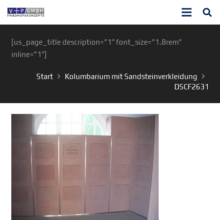
[us_page_title description=”1″ font_size=”1.8rem”
inline=”1″]
Start
Kolumbarium mit Sandsteinverkleidung
DSCF2631