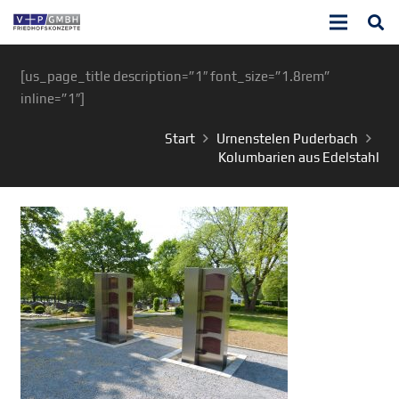
[us_page_title description=”1″ font_size=”1.8rem”
inline=”1″]
Start
Urnenstelen Puderbach
Kolumbarien aus Edelstahl