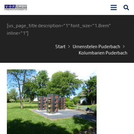
[us_page_title description=”1″ font_size=”1.8rem”
inline=”1″]
Start
Urnenstelen Puderbach
Kolumbarien Puderbach