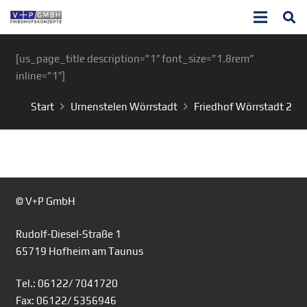
[us_page_title description=”1″ font_size=”1.8rem”
inline=”1″]
Start
Urnenstelen Wörrstadt
Friedhof Wörrstadt 2
© V+P GmbH
Rudolf-Diesel-Straße 1
65719 Hofheim am Taunus
Tel.: 06122/ 7041720
Fax: 06122/ 5356946