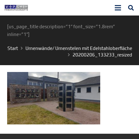
[us_page_title description=”1″ font_size=”1.8rem”
inline=”1″]
Start
Urnenwände/ Urnenstelen mit Edelstahloberfläche
20200206_133233_resized