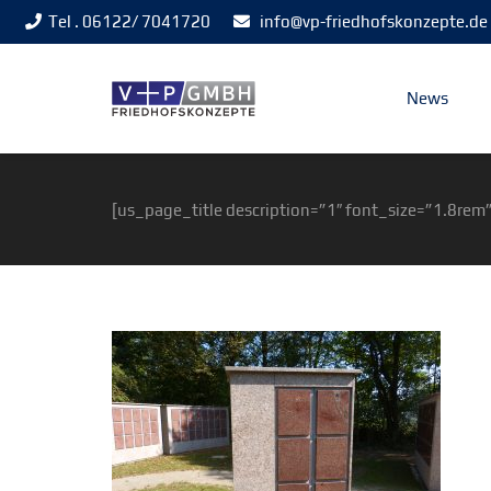
Tel . 06122/ 7041720
info@vp-friedhofskonzepte.de
News
[us_page_title description=”1″ font_size=”1.8rem”