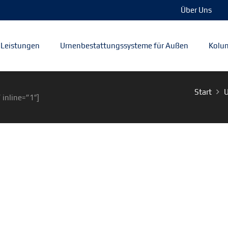
Über Uns
Leistungen
Urnenbestattungssysteme für Außen
Kolum
Start
U
 inline=”1″]