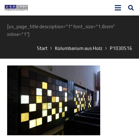
[us_page_title description=”1″ font_size=”1.8rem”
inline=”1″]
Start
Kolumbarium aus Holz
P1030516