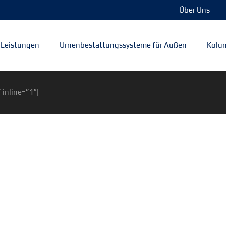
Über Uns
Leistungen
Urnenbestattungssysteme für Außen
Kolum
 inline=”1″]