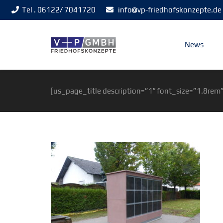
Tel . 06122/ 7041720
info@vp-friedhofskonzepte.de
News
[us_page_title description=”1″ font_size=”1.8rem”