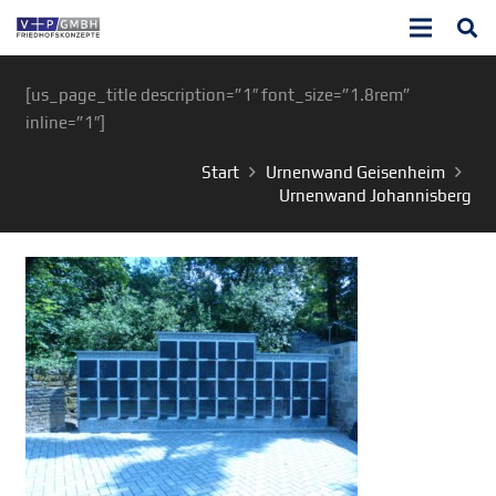
[us_page_title description=”1″ font_size=”1.8rem”
inline=”1″]
Start
Urnenwand Geisenheim
Urnenwand Johannisberg