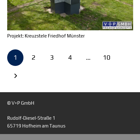
Projekt: Kreuzstele Friedhof Münster
1
2
3
4
…
10
© V+P GmbH
Rudolf-Diesel-Straße 1
65719 Hofheim am Taunus