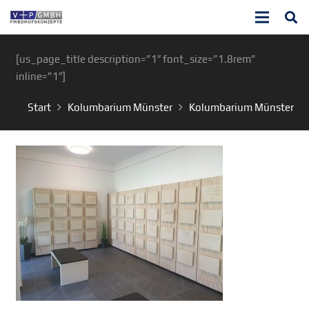
[us_page_title description=”1″ font_size=”1.8rem”
inline=”1″]
Start
Kolumbarium Münster
Kolumbarium Münster