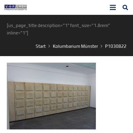
[us_page_title description=”1″ font_size=”1.8rem”
inline=”1″]
Start
Kolumbarium Münster
P1030822