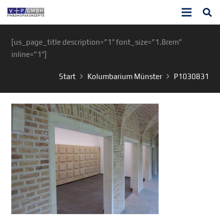
[us_page_title description=”1″ font_size=”1.8rem”
inline=”1″]
Start
Kolumbarium Münster
P1030831