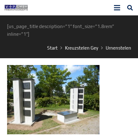
[us_page_title description=”1″ font_size=”1.8rem”
inline=”1″]
Start
Kreuzstelen Gey
Urnenstelen