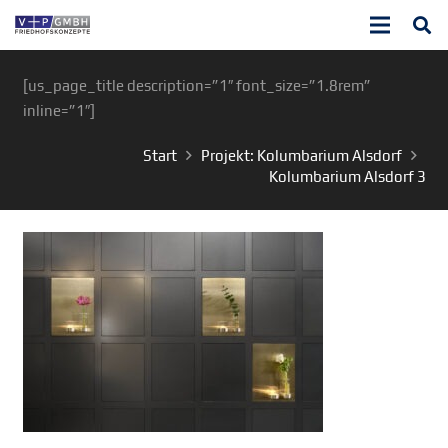
[us_page_title description=”1″ font_size=”1.8rem”
inline=”1″]
Start
Projekt: Kolumbarium Alsdorf
Kolumbarium Alsdorf 3