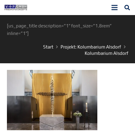
[us_page_title description=”1″ font_size=”1.8rem”
inline=”1″]
Start
Projekt: Kolumbarium Alsdorf
Kolumbarium Alsdorf