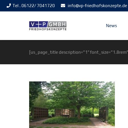
Tel . 06122/ 7041720
info@vp-friedhofskonzepte.de
News
[us_page_title description=”1″ font_size=”1.8rem”