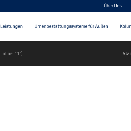
Über Uns
Leistungen
Urnenbestattungssysteme für Außen
Kolum
 inline=”1″]
Star