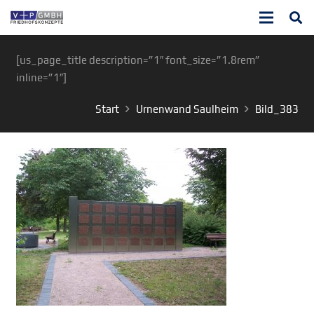
[us_page_title description=”1″ font_size=”1.8rem”
inline=”1″]
Start
Urnenwand Saulheim
Bild_383