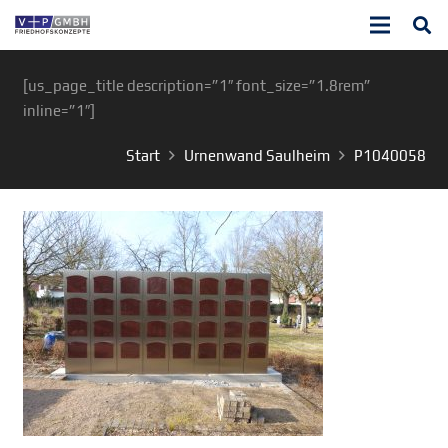
[us_page_title description=”1″ font_size=”1.8rem”
inline=”1″]
Start
Urnenwand Saulheim
P1040058