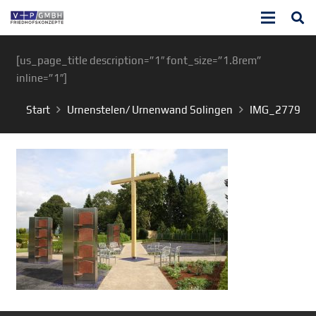
[us_page_title description=”1″ font_size=”1.8rem”
inline=”1″]
Start
Urnenstelen/ Urnenwand Solingen
IMG_2779