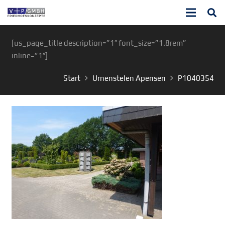
[us_page_title description=”1″ font_size=”1.8rem”
inline=”1″]
Start
Urnenstelen Apensen
P1040354