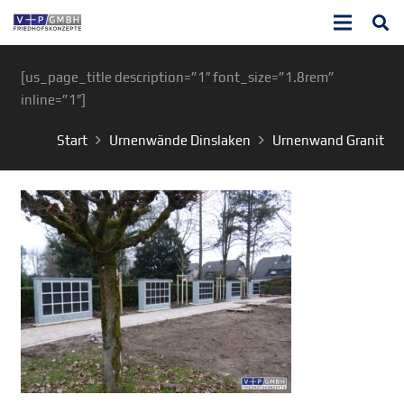
[us_page_title description=”1″ font_size=”1.8rem”
inline=”1″]
Start
Urnenwände Dinslaken
Urnenwand Granit